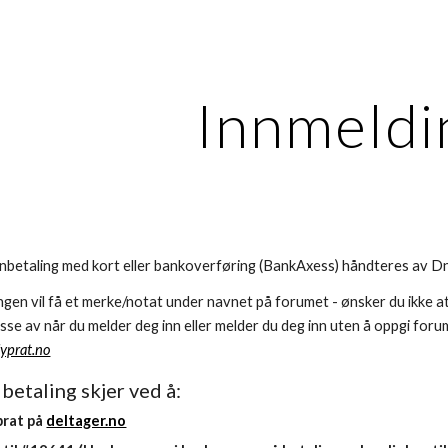
ip to main content
Skip to navigat
Innmeldi
nnbetaling med kort eller bankoverføring (BankAxess) håndteres av D
gen vil få et merke/notat under navnet på forumet - ønsker du ikke a
ysse av når du melder deg inn eller melder du deg inn uten å oppgi fo
lyprat.no
betaling skjer ved å:
prat på
deltager.no