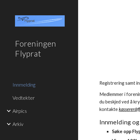
Sk
Foreningen
Flyprat
Registrering samt i
Innmelding
Medlemmer i forenin
Vedtekter
du beskjed ved å kr
kontakte
kasserer@f
Airpics
Innmelding og 
Arkiv
Søke opp Fly