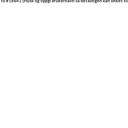
 til #18641 (Husk og oppgi brukernavn så betalingen kan linkes ti