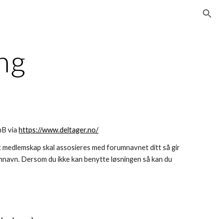
ion
ng
nB via
https://www.deltager.no/
t medlemskap skal assosieres med forumnavnet ditt så gir
rumnavn. Dersom du ikke kan benytte løsningen så kan du