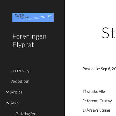
Sk
S
Foreningen
Flyprat
Post date: Sep 6, 
Innmelding
Vedtekter
Airpics
Til stede: Alle
Referent: Gustav
Arkiv
1) Årsavslutning
Betaling for