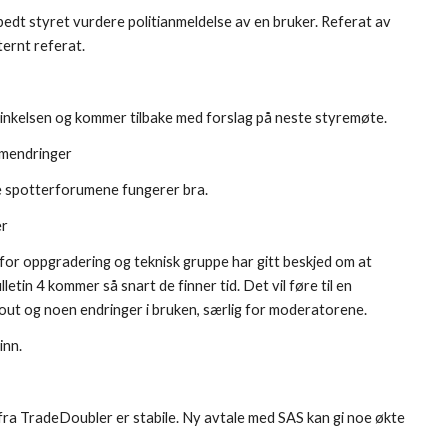
dt styret vurdere politianmeldelse av en bruker. Referat av 
ternt referat.
inkelsen og kommer tilbake med forslag på neste styremøte.
umendringer
e spotterforumene fungerer bra.
er
or oppgradering og teknisk gruppe har gitt beskjed om at 
letin 4 kommer så snart de finner tid. Det vil føre til en 
yout og noen endringer i bruken, særlig for moderatorene.
inn.
ra TradeDoubler er stabile. Ny avtale med SAS kan gi noe økte 