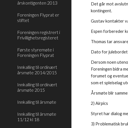
årskontigenten 2013
Det går mot avslutni
kontingent.
Foreningen Flyprat er
stiftet
Gustav kontakter v
Espen forbereder ko
Foreningen registrert i
Frivillighetsregisteret
Thomas tar ansvaret
Første styremøte i
Dato for julebordet
Foreningen Flyprat
Dersom noen utenom 
Innkalling til ordinært
Foreningen bidra me
årsmøte 2014/2015
forumet og eventuel
som et spleiselag ut
Innkalling til ordinært
årsmøte 2015
Årsmøte blir samme 
Innkalling til årsmøte
2) Airpics
Innkalling til årsmøte
Styret har dialog me
11/12 kl 18
3) Problematisk bru