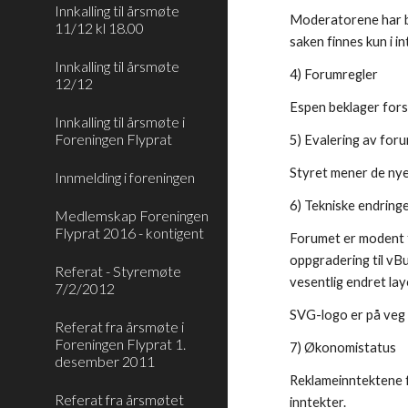
Innkalling til årsmøte
Moderatorene har be
11/12 kl 18.00
saken finnes kun i in
Innkalling til årsmøte
4) Forumregler
12/12
Espen beklager fors
Innkalling til årsmøte i
Foreningen Flyprat
5) Evalering av for
Styret mener de ny
Innmelding i foreningen
6) Tekniske endring
Medlemskap Foreningen
Flyprat 2016 - kontigent
Forumet er modent f
oppgradering til vBul
Referat - Styremøte
vesentlig endret la
7/2/2012
SVG-logo er på veg 
Referat fra årsmøte i
Foreningen Flyprat 1.
7) Økonomistatus
desember 2011
Reklameinntektene f
Referat fra årsmøtet
inntekter.