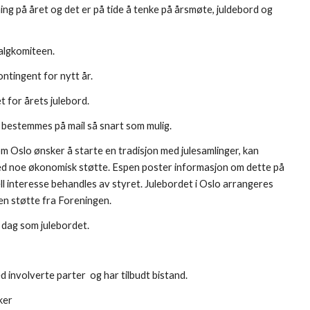
ng på året og det er på tide å tenke på årsmøte, juldebord og 
algkomiteen.
ntingent for nytt år.
 for årets julebord.
 bestemmes på mail så snart som mulig.
Oslo ønsker å starte en tradisjon med julesamlinger, kan 
d noe økonomisk støtte. Espen poster informasjon om dette på 
l interesse behandles av styret. Julebordet i Oslo arrangeres 
en støtte fra Foreningen.
dag som julebordet.
d involverte parter  og har tilbudt bistand.
ker